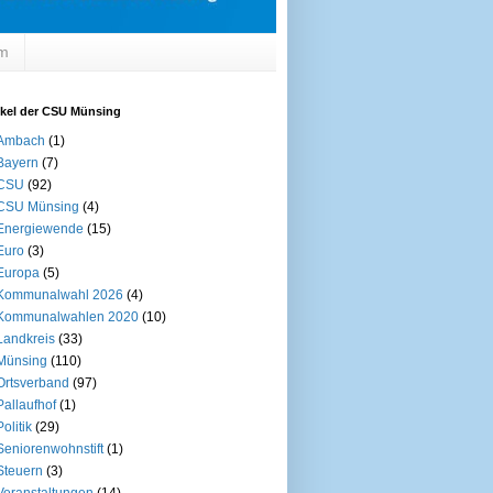
um
ikel der CSU Münsing
Ambach
(1)
Bayern
(7)
CSU
(92)
CSU Münsing
(4)
Energiewende
(15)
Euro
(3)
Europa
(5)
Kommunalwahl 2026
(4)
Kommunalwahlen 2020
(10)
Landkreis
(33)
Münsing
(110)
Ortsverband
(97)
Pallaufhof
(1)
Politik
(29)
Seniorenwohnstift
(1)
Steuern
(3)
Veranstaltungen
(14)