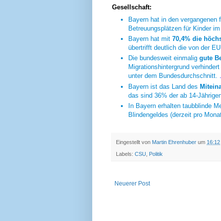
Gesellschaft:
Bayern hat in den vergangenen f
Betreuungsplätzen für Kinder im
Bayern hat mit
70,4% die höch
übertrifft deutlich die von der 
Die bundesweit einmalig
gute B
Migrationshintergrund verhindert
unter dem Bundesdurchschnitt.
Bayern ist das Land des
Mitein
das sind 36% der ab 14-Jährige
In Bayern erhalten taubblinde 
Blindengeldes (derzeit pro Mona
Eingestellt von
Martin Ehrenhuber
um
16:12
Labels:
CSU
,
Politik
Neuerer Post