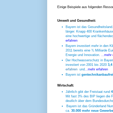
Einige Beispiele aus folgenden Ressor
Umwelt und Gesundheit:
Bayern ist das Gesundheitsland
länger. Knapp 400 Krankenhäuse
eine hochwertige und flächendec
erfahren
Bayern investiert mehr in den K
2011 bereits eine ¾ Milliarde Eu
Energie und Innovation.
...mehr
Der Hochwasserschutz in Bayern 
investiert von 2001 bis 2020
3,4
erfahren
und
...mehr erfahren
Bayern ist
gentechnikanbaufre
Wirtschaft:
Jährlich gibt der Freistaat rund
4
Mit fast 3% des BIP liegen die
deutlich über dem Bundesdurchs
Bayern ist das Gründerland Num
ca.
30.000 mehr neue Gewerbe