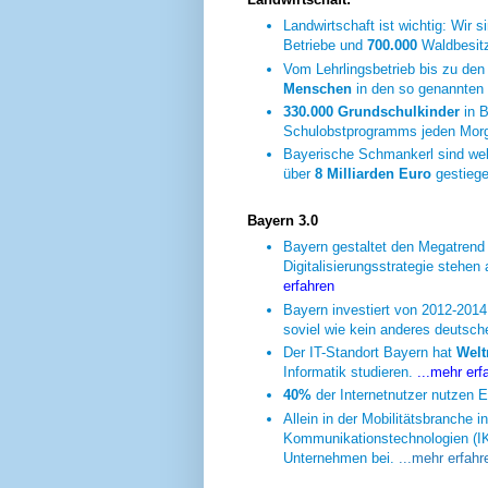
Landwirtschaft ist wichtig: Wir s
Betriebe und
700.000
Waldbesit
Vom Lehrlingsbetrieb bis zu de
Menschen
in den so genannten 
330.000 Grundschulkinder
in B
Schulobstprogramms jeden Mor
Bayerische Schmankerl sind welt
über
8 Milliarden Euro
gestieg
Bayern 3.0
Bayern gestaltet den Megatrend 
Digitalisierungsstrategie stehen
erfahren
Bayern investiert von 2012-2014 
soviel wie kein anderes deutsc
Der IT-Standort Bayern hat
Welt
Informatik studieren.
...mehr er
40%
der Internetnutzer nutzen 
Allein in der Mobilitätsbranche 
Kommunikationstechnologien (I
Unternehmen bei.
...mehr erfah