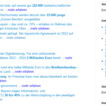
Akt
ind stolz auf unsere gut
110.000
landwirtschaftlichen
zer.
...mehr erfahren
Err
n Hochschulen werden derzeit über
15.000 junge
„Grünen Berufen“ ausgebildet.
Isa
ayern – das sind ca. 70% – erhalten im Rahmen des
gen kostenlos Obst.
...mehr erfahren
weit gefragt. Der bayerische Agrarexport ist 2012 auf
en.
...mehr erfahren
der Digitalisierung. Für eine umfassende
 alleine 2012 – 2014
2 Milliarden Euro
bereit.
...mehr
rund eine halbe Milliarde Euro in den
Breitbandausbau
−
hes Land.
...mehr erfahren
rang
. Im Freistaat kann man deutschlandweit am besten
fahren
E-government.
...mehr erfahren
Süd
in Bayern tragen Informations- und
Err
KT)
30 bis 40%
zu der Wertschöpfung in den jeweiligen
ren
Das