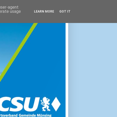
 user-agent
nerate usage
LEARN MORE
GOT IT