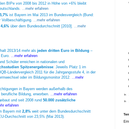
alen BIPe von 2008 bis 2012 in Höhe von +6% bleibt
utschlands.
...mehr erfahren
3,7%
ist Bayern im Mai 2013 im Bundesvergleich (Bund:
r Vollbeschäftigung.
...mehr erfahren
n
4,6%
über dem Bundesdurchschnitt [2010].
...mehr
shalt 2013/14 mehr als
jeden dritten Euro in Bildung
–
n Euro.
...mehr erfahren
nd Schüler erreichen in nationalen und
chsstudien Spitzenergebnisse
: Jeweils Platz 1 im
IQB-Ländervergleich 2011 für die Jahrgangsstufe 4, in der
ormwechsel oder im Bildungsmonitor 2012.
...mehr
htigungen in Bayern werden außerhalb des
berufliche Bildung, erworben.
...mehr erfahren
►
ebaut und seit 2008 rund
50.000 zusätzliche
►
ehr erfahren
 in Bayern mit
2,8%
weit unter dem Bundesdurchschnitt
Ter
EU-Durchschnitt von 23,5% (Mai 2013).
Err