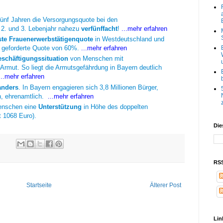
ünf Jahren die Versorgungsquote bei den
 2. und 3. Lebenjahr nahezu
verfünffacht
!
...mehr erfahren
ste Frauenerwerbstätigenquote
in Westdeutschland und
EU geforderte Quote von 60%.
...mehr erfahren
eschäftigungssituation
von Menschen mit
 Armut. So liegt die Armutsgefährdung in Bayern deutlich
...mehr erfahren
anders
. In Bayern engagieren sich 3,8 Millionen Bürger,
n, ehrenamtlich.
...mehr erfahren
Menschen eine
Unterstützung
in Höhe des doppelten
t 1068 Euro).
Die
RSS
Startseite
Älterer Post
Lin