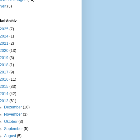
Welt
(3)
ikel-Archiv
2025
(7)
2024
(1)
2021
(2)
2020
(13)
2019
(3)
2018
(1)
2017
(9)
2016
(11)
2015
(33)
2014
(42)
2013
(61)
►
Dezember
(10)
►
November
(3)
►
Oktober
(3)
►
September
(5)
►
August
(5)