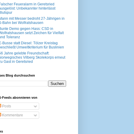
Falscher Feueralarm in Geretsried
ausgelöst: Unbekannter hinterlässt
Blutspur
Mann mit Messer bedroht 27-Jährigen in
S-Bahn bei Wolfratshausen
Bunte Demo gegen Hass: CSD in
Wolfratshausen setzt Zeichen für Vielfalt
und Toleranz
E-Busse statt Diesel: Tölzer Kreistag
beschließt Umweltkriterium für Buslinien
56 Jahre gelebte Freundschaft:
Norwegisches Vilberg Skolekorps erneut
zu Gast in Geretsried
ses Blog durchsuchen
-Feeds abonnieren von
Posts
Kommentare
ks