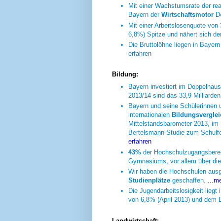
Mit einer Wachstumsrate der re
Bayern der
Wirtschaftsmotor
De
Mit einer Arbeitslosenquote von
6,8%) Spitze und nähert sich de
Die Bruttolöhne liegen in Bayer
erfahren
Bildung:
Bayern investiert im Doppelhau
2013/14 sind das 33,9 Milliarde
Bayern und seine Schülerinnen u
internationalen
Bildungsverglei
Mittelstandsbarometer 2013, im 
Bertelsmann-Studie zum Schulf
erfahren
43%
der Hochschulzugangsberec
Gymnasiums, vor allem über die 
Wir haben die Hochschulen ausg
Studienplätze
geschaffen.
...m
Die Jugendarbeitslosigkeit liegt
von 6,8% (April 2013) und dem 
Landwirtschaft: