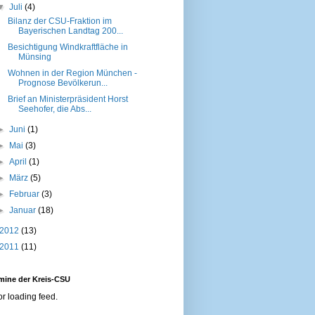
▼
Juli
(4)
Bilanz der CSU-Fraktion im
Bayerischen Landtag 200...
Besichtigung Windkraftfläche in
Münsing
Wohnen in der Region München -
Prognose Bevölkerun...
Brief an Ministerpräsident Horst
Seehofer, die Abs...
►
Juni
(1)
►
Mai
(3)
►
April
(1)
►
März
(5)
►
Februar
(3)
►
Januar
(18)
2012
(13)
2011
(11)
mine der Kreis-CSU
or loading feed.