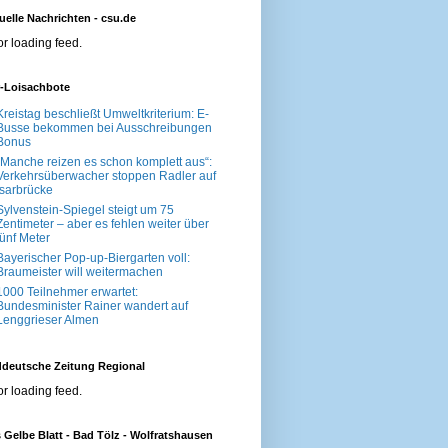
uelle Nachrichten - csu.de
or loading feed.
r-Loisachbote
Kreistag beschließt Umweltkriterium: E-
Busse bekommen bei Ausschreibungen
Bonus
„Manche reizen es schon komplett aus“:
Verkehrsüberwacher stoppen Radler auf
Isarbrücke
Sylvenstein-Spiegel steigt um 75
Zentimeter – aber es fehlen weiter über
fünf Meter
Bayerischer Pop-up-Biergarten voll:
Braumeister will weitermachen
1000 Teilnehmer erwartet:
Bundesminister Rainer wandert auf
Lenggrieser Almen
deutsche Zeitung Regional
or loading feed.
 Gelbe Blatt - Bad Tölz - Wolfratshausen