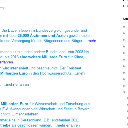
ts:
Art
►
. Die Bayern leben im Bundesvergleich gesünder und
►
r mit über
26.000 Ärztinnen und Ärzten
gewährleisten
►
kende Versorgung für alle Bürgerinnen und Bürger.
...mehr
►
limaschutz als jedes andere Bundesland: Von 2008 bis
►
ro, bis 2016
eine weitere Milliarde Euro
für Klima,
►
 erfahren
►
wird intensiviert und beschleunigt. Der Freistaat
►
 Milliarden Euro
in den Hochwasserschutz.
...mehr
►
i.
...mehr erfahren
►
▼
 Milliarden Euro
für Wissenschaft und Forschung aus.
 FuE-Aufwendungen von Wirtschaft und Staat in Bayern
chnitt.
...mehr erfahren
mer eins in Deutschland. Z.B. entstanden 2011
triebe
als geschlossen wurden.
...mehr erfahren