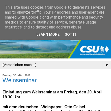
This site uses cookies from Google to deliver its services
and to analyze traffic. Your IP address and user-agent are
shared with Google along with performance and security
metrics to ensure quality of service, generate usage
statistics, and to detect and address abuse.
LEARN MORE
GOT IT
▼
Freitag, 30. März 2012
Weinseminar
Einladung zum Weinseminar
am Freitag, den 20. April,
18.30 Uhr
mit dem deutschen „Weinpapst“ Otto Geisel