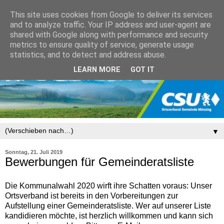
This site uses cookies from Google to deliver its services
and to analyze traffic. Your IP address and user-agent are
shared with Google along with performance and security
metrics to ensure quality of service, generate usage
statistics, and to detect and address abuse.
LEARN MORE
GOT IT
▼
Sonntag, 21. Juli 2019
Bewerbungen für Gemeinderatsliste
Die Kommunalwahl 2020 wirft ihre Schatten voraus: Unser
Ortsverband ist bereits in den Vorbereitungen zur
Aufstellung einer Gemeinderatsliste. Wer auf unserer Liste
kandidieren möchte, ist herzlich willkommen und kann sich