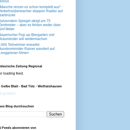
Bonus
„Manche reizen es schon komplett aus“:
Verkehrsüberwacher stoppen Radler auf
Isarbrücke
Sylvenstein-Spiegel steigt um 75
Zentimeter – aber es fehlen weiter über
fünf Meter
Bayerischer Pop-up-Biergarten voll:
Braumeister will weitermachen
1000 Teilnehmer erwartet:
Bundesminister Rainer wandert auf
Lenggrieser Almen
deutsche Zeitung Regional
or loading feed.
 Gelbe Blatt - Bad Tölz - Wolfratshausen
d geladen...
ses Blog durchsuchen
-Feeds abonnieren von