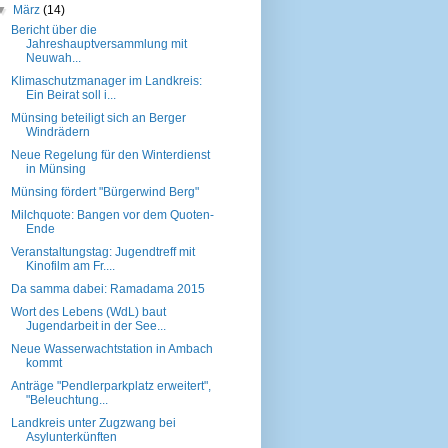
▼
März
(14)
Bericht über die
Jahreshauptversammlung mit
Neuwah...
Klimaschutzmanager im Landkreis:
Ein Beirat soll i...
Münsing beteiligt sich an Berger
Windrädern
Neue Regelung für den Winterdienst
in Münsing
Münsing fördert "Bürgerwind Berg"
Milchquote: Bangen vor dem Quoten-
Ende
Veranstaltungstag: Jugendtreff mit
Kinofilm am Fr....
Da samma dabei: Ramadama 2015
Wort des Lebens (WdL) baut
Jugendarbeit in der See...
Neue Wasserwachtstation in Ambach
kommt
Anträge "Pendlerparkplatz erweitert",
"Beleuchtung...
Landkreis unter Zugzwang bei
Asylunterkünften