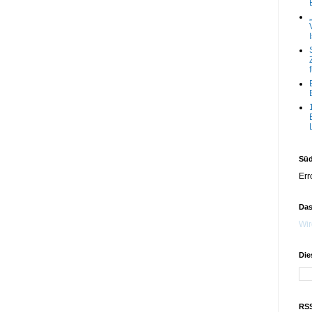
Süd
Err
Das
Wir
Die
RSS