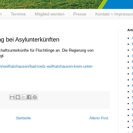
en
Termine
Mitglied werden
Presse
Kontakt + Impress
Art
g bei Asylunterkünften
aftsunterkünfte für Flüchtlinge an. Die Regierung von
gt.
wolfratshausen/bad-toelz-wolfratshausen-kreis-unter-
Startseite
Älterer Post