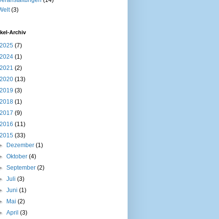
Welt
(3)
ikel-Archiv
2025
(7)
2024
(1)
2021
(2)
2020
(13)
2019
(3)
2018
(1)
2017
(9)
2016
(11)
2015
(33)
►
Dezember
(1)
►
Oktober
(4)
►
September
(2)
►
Juli
(3)
►
Juni
(1)
►
Mai
(2)
►
April
(3)