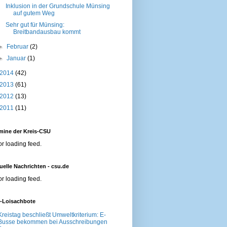
Inklusion in der Grundschule Münsing
auf gutem Weg
Sehr gut für Münsing:
Breitbandausbau kommt
►
Februar
(2)
►
Januar
(1)
2014
(42)
2013
(61)
2012
(13)
2011
(11)
mine der Kreis-CSU
or loading feed.
uelle Nachrichten - csu.de
or loading feed.
r-Loisachbote
Kreistag beschließt Umweltkriterium: E-
Busse bekommen bei Ausschreibungen