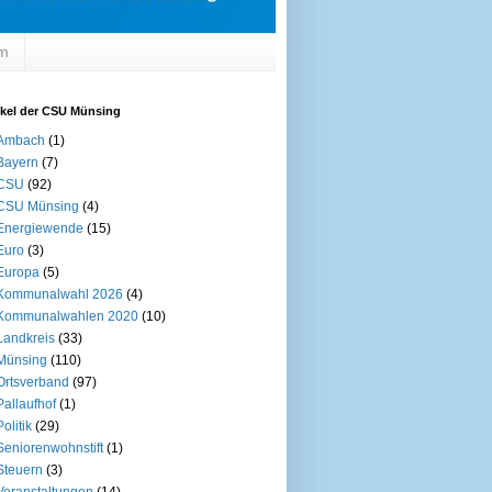
um
ikel der CSU Münsing
Ambach
(1)
Bayern
(7)
CSU
(92)
CSU Münsing
(4)
Energiewende
(15)
Euro
(3)
Europa
(5)
Kommunalwahl 2026
(4)
Kommunalwahlen 2020
(10)
Landkreis
(33)
Münsing
(110)
Ortsverband
(97)
Pallaufhof
(1)
Politik
(29)
Seniorenwohnstift
(1)
Steuern
(3)
Veranstaltungen
(14)