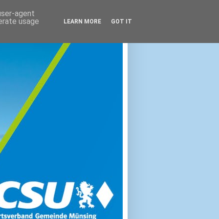
 user-agent
nerate usage
LEARN MORE
GOT IT