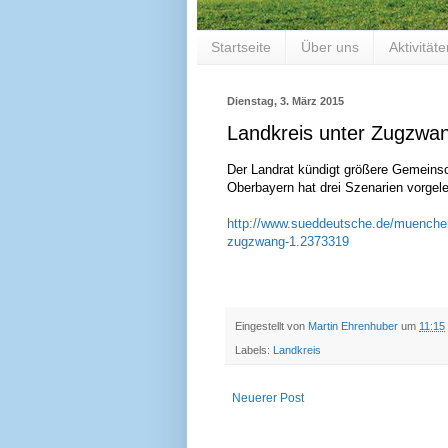
Startseite
Über uns
Aktivität
Dienstag, 3. März 2015
Landkreis unter Zugzwan
Der Landrat kündigt größere Gemeinsch
Oberbayern hat drei Szenarien vorgele
http://www.sueddeutsche.de/muenchen/
zugzwang-1.2373319
Eingestellt von
Martin Ehrenhuber
um
11:15
Labels:
Landkreis
Neuerer Post