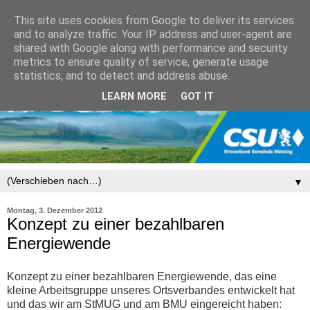
This site uses cookies from Google to deliver its services
and to analyze traffic. Your IP address and user-agent are
shared with Google along with performance and security
metrics to ensure quality of service, generate usage
statistics, and to detect and address abuse.
LEARN MORE
GOT IT
▼
Montag, 3. Dezember 2012
Konzept zu einer bezahlbaren
Energiewende
Konzept zu einer bezahlbaren Energiewende, das eine
kleine Arbeitsgruppe unseres Ortsverbandes entwickelt hat
und das wir am StMUG und am BMU eingereicht haben: