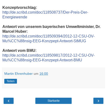
Konzeptvorschlag:
http://de.scribd.com/doc/118508737/Der-Preis-Der-
Energiewend
e
Antwort von unserem bayerischen Umweltminister, Dr.
Marcel Huber:
http://de.scribd.com/doc/118509394/2012-12-CSU-OV-
Mu%CC%88nsig-EEG-Konzpept-Antwort-StMUG
Antwort vom BMU:
http://de.scribd.com/doc/118509817/2012-12-CSU-OV-
Mu%CC%88nsig-EEG-Konzpept-Antwort-BMU
Martin Ehrenhuber
um
16:00
Teilen
‹
›
Startseite